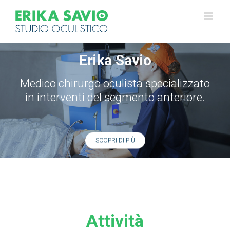
Erika Savio
Medico chirurgo oculista specializzato
in interventi del segmento anteriore.
SCOPRI DI PIÙ
Attività